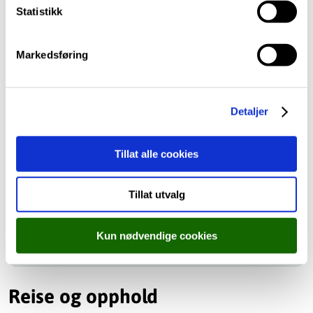
k
Statistikk
nasjonalitet. Det er verdifulle erfaringer, og minner de
e
vil ta med seg.
v
Markedsføring
a
l
g
Detaljer
Tillat alle cookies
Tillat utvalg
Powerscourt Estate er et kjent parkanlegg utenfor
Kun nødvendige cookies
Dublin
Reise og opphold