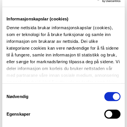
Informasjonskapslar (cookies)
Denne nettsida brukar informasjonskapslar (cookies),
som er teknologi for å bruke funksjonar og samle inn
informasjon om brukarar av nettsida. Dei ulike
kategoriane cookies kan vere nødvendige for å få sidene
til å fungere, samle inn informasjon til statistikk og bruk,
Utenfor The Little Museum of Dublin
eller sørgje for marknadsføring tilpassa deg på sidene. Vi
deler informasjon om korleis du bruker nettstaden vår
med partnarane våre innan sosiale medium, annonsering
De fikk oppleve historiske steder og bli bedre kjent
og analysearbeid. Ved å nytte vala nedanfor samtykkjer
med irsk litteratur, kunst og kultur - men også være
du til at vi nyttar dei ulike cookies-kategoriane. Du kan
S
med på undervisning ved John Scottus School.
når du vil trekke samtykket ditt. Sjå meir om kva cookies
Nødvendig
a
vi brukar i
cookie-erklæringa
vår.
m
Elevene brukte engelsken sin og opplevde irsk
t
Egenskaper
hverdagsliv med sine vertsfamilier, og måtte lære seg
y
k
å omgås og samarbeide på tvers av språk og