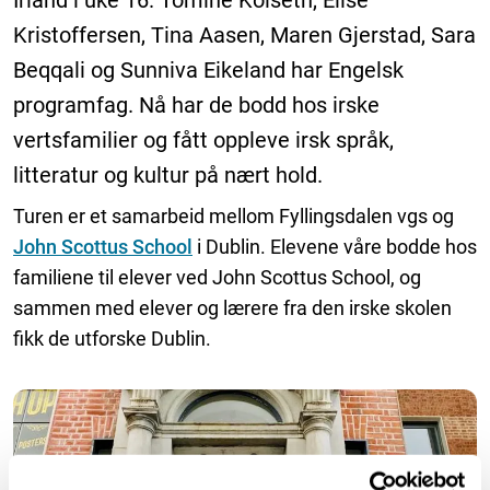
Irland i uke 16. Tomine Kolseth, Elise
Kristoffersen, Tina Aasen, Maren Gjerstad, Sara
Beqqali og Sunniva Eikeland har Engelsk
programfag. Nå har de bodd hos irske
vertsfamilier og fått oppleve irsk språk,
litteratur og kultur på nært hold.
Turen er et samarbeid mellom Fyllingsdalen vgs og
John Scottus School
i Dublin. Elevene våre bodde hos
familiene til elever ved John Scottus School, og
sammen med elever og lærere fra den irske skolen
fikk de utforske Dublin.