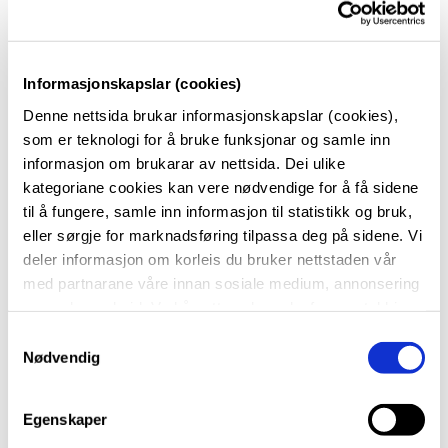
Søkertallene til Fyllingsdalen videregående
skole (FYD) fortsetter å øke - for tredje år på
rad. Antall søkere for skoleåret 2025-26 viser
Informasjonskapslar (cookies)
en økning på hele 14 % i forhold til inneværende
Denne nettsida brukar informasjonskapslar (cookies),
skoleår.
som er teknologi for å bruke funksjonar og samle inn
informasjon om brukarar av nettsida. Dei ulike
Dette er primærsøkere; altså elever som har skolen
kategoriane cookies kan vere nødvendige for å få sidene
som sitt førstevalg og viser at stadig flere elever
til å fungere, samle inn informasjon til statistikk og bruk,
ønsker å gå akkurat på FYD. Søkertallene til
eller sørgje for marknadsføring tilpassa deg på sidene. Vi
deler informasjon om korleis du bruker nettstaden vår
skoleåret 2025-26 er dermed ny rekord for FYD for de
med partnarane våre innan sosiale medium, annonsering
siste 9 årene (se bildet).
og analysearbeid. Ved å nytte vala nedanfor samtykkjer
du til at vi nyttar dei ulike cookies-kategoriane. Du kan
S
når du vil trekke samtykket ditt. Sjå meir om kva cookies
Nødvendig
a
vi brukar i
cookie-erklæringa
vår.
m
t
Egenskaper
y